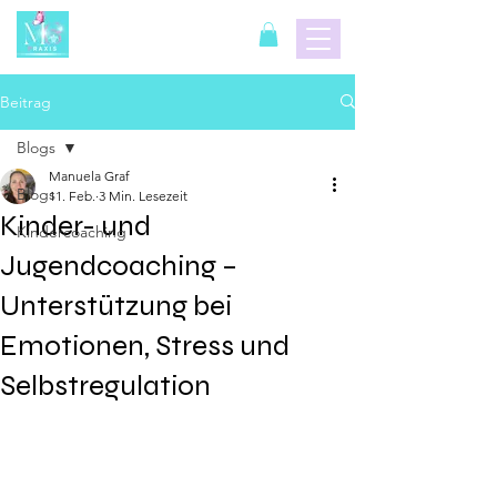
Beitrag
Blogs
Manuela Graf
Blogs
11. Feb.
3 Min. Lesezeit
Kinder- und
Kindercoaching
Jugendcoaching –
Unterstützung bei
Emotionen, Stress und
Selbstregulation