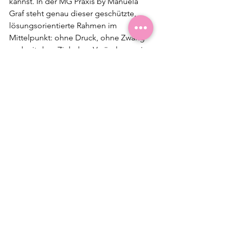
kannst. In der MG Praxis by Manuela 
Graf steht genau dieser geschützte, 
lösungsorientierte Rahmen im 
Mittelpunkt: ohne Druck, ohne Zwang 
und mit dem Ziel, dass Veränderung im 
Alltag spürbar wird.
Wann Unterstützung 
besonders sinnvoll ist
Wenn du schon viel reflektiert hast und 
dennoch nicht aus denselben 
Schleifen herauskommst, kann das ein 
Hinweis sein, dass die Ursache tiefer 
liegt. Auch wenn du dich im Alltag 
funktionierend erlebst, innerlich aber 
ständig unter Spannung stehst, lohnt 
sich Unterstützung. Dasselbe gilt, wenn 