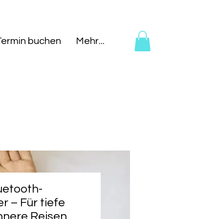
Termin buchen
Mehr...
uetooth-
r – Für tiefe
nnere Reisen