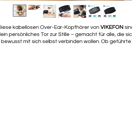
Diese kabellosen Over-Ear-Kopfhörer von
VIKEFON
sin
ein persönliches Tor zur Stille – gemacht für alle, die si
bewusst mit sich selbst verbinden wollen. Ob geführte
Meditation, Frequenzmusik oder Hypnose im Schlaf:
Dieses Headset begleitet dich sanft, isoliert störende
eräusche und schafft Raum für das Wesentliche – dic
Dank
aktiver Geräuschunterdrückung
und bequemer
Passform kannst du dich ganz in deinen Klang
zurückziehen – selbst in unruhiger Umgebung. Das
dynamische Klangbild sorgt für eine klare, tiefe
Tonqualität, ideal für Subliminals, binaurale Beats oder
entspannende Musik beim Einschlafen.
Highlights für dein Ritual: