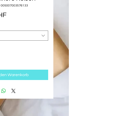
 1005007003576133
Preis
HF
 den Warenkorb