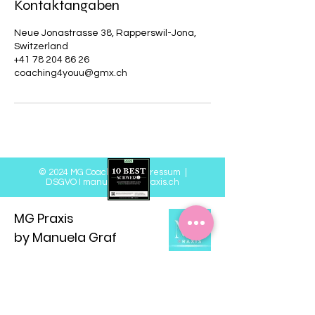
Kontaktangaben
Neue Jonastrasse 38, Rapperswil-Jona,
Switzerland
+41 78 204 86 26
coaching4youu@gmx.ch
© 2024 MG Coaching
|
Impressum
|
DSGVO
I
manuela@mgpraxis.ch
MG Praxis
by Manuela Graf
Praxisgemeinschaft Trachsel
Neue Jonastrasse 38
8640 Rapperswil