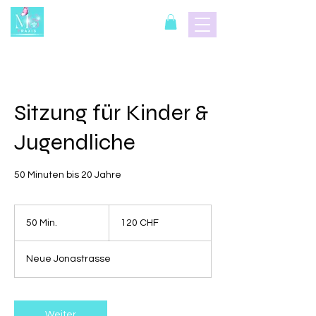
Sitzung für Kinder &
Jugendliche
50 Minuten bis 20 Jahre
120
Schweizer
50 Min.
5
120 CHF
Franken
0
M
Neue Jonastrasse
i
n
.
Weiter