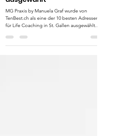
für Coaching in St. Gallen
ausgewählt
MG Praxis by Manuela Graf wurde von
TenBest.ch als eine der 10 besten Adressen
für Life Coaching in St. Gallen ausgewählt.
Ganzheitliches Coaching mit Hypnose und
Time Line Therapy® für Kinder, Jugendliche
und Erwachsene.