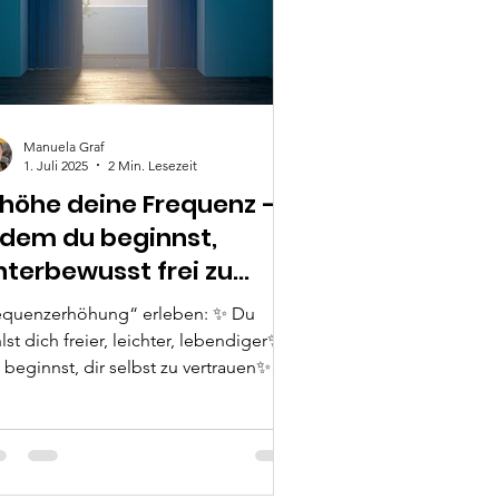
Manuela Graf
1. Juli 2025
2 Min. Lesezeit
rhöhe deine Frequenz –
ndem du beginnst,
nterbewusst frei zu
erden
quenzerhöhung“ erleben: ✨ Du
lst dich freier, leichter, lebendiger✨
 beginnst, dir selbst zu vertrauen✨
ine Ausstrahlung verändert sich – und
mit auch deine Realität