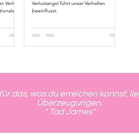
und wie Time Line
n Verlust
Verlustangst führt unser Verhalten
Therapy® helfen kann
tionale
beeinflusst.
für das, was du erreichen kannst, li
Überzeugungen.
" Tad James"