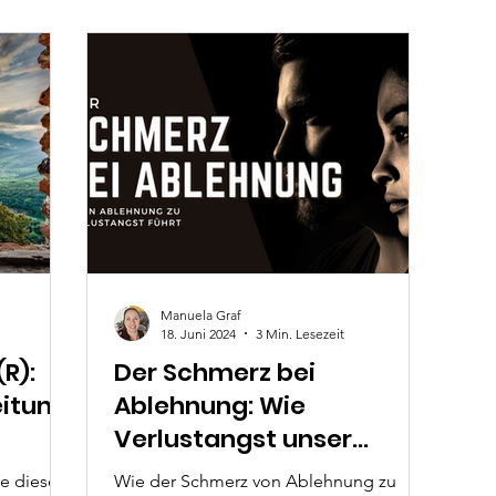
nale
kehrt zurück.
aden
Schritt
 und
topp
Manuela Graf
18. Juni 2024
3 Min. Lesezeit
R):
Der Schmerz bei
eitung
Ablehnung: Wie
Verlustangst unser
Verhalten beeinflusst
ie diese
Wie der Schmerz von Ablehnung zu