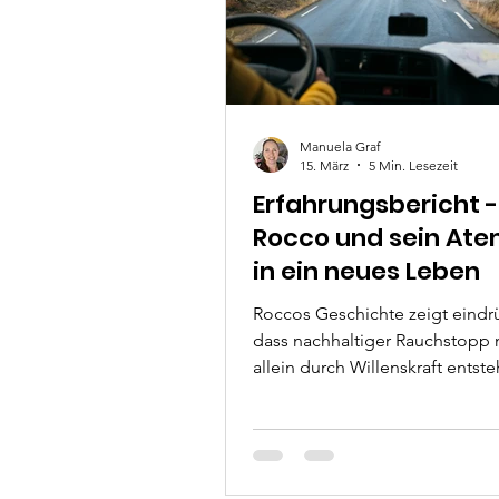
Manuela Graf
15. März
5 Min. Lesezeit
Erfahrungsbericht -
Rocco und sein At
in ein neues Leben
Roccos Geschichte zeigt eindrü
dass nachhaltiger Rauchstopp 
allein durch Willenskraft entsteh
unserer gemeinsamen Arbeit m
Time Line Therapy ging es nic
das Rauchen selbst, sondern u
tieferliegenden Ursachen im