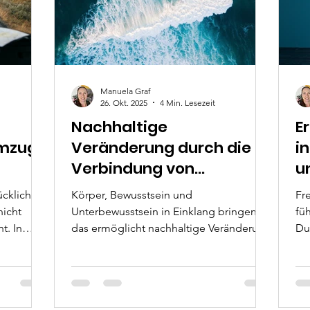
Manuela Graf
26. Okt. 2025
4 Min. Lesezeit
Nachhaltige
E
emzug
Veränderung durch die
i
Verbindung von
u
Bewusstsein,
w
cklich,
Körper, Bewusstsein und
Fre
Unterbewusstsein und
nicht
Unterbewusstsein in Einklang bringen –
füh
Körper
t. In
das ermöglicht nachhaltige Veränderung
Du
it der
und innere Freiheit. Mit Time Line
De
ht nur um
Therapy, bewusster Gedankenarbeit und
da
m die
körperlicher Balance werden alte Muster
gelöst, Leichtigkeit entsteht und Klarheit