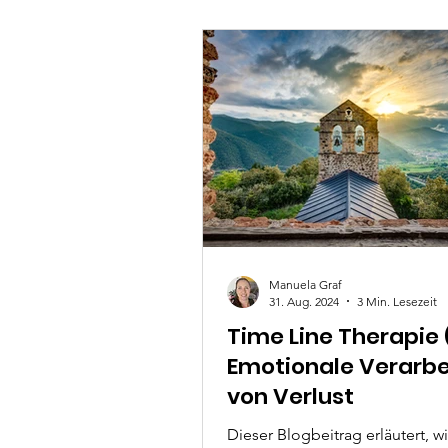
Unterbewusstsein. Alte emotio
Belastungen und innere Block
durften sich lösen. So entstand 
für Schritt mehr Ruhe, Klarheit
Leichtigkeit – und der Rauchs
wurde zur Folge echter innerer
Veränderung.
Manuela Graf
31. Aug. 2024
3 Min. Lesezeit
Time Line Therapie (
Emotionale Verarb
von Verlust
Dieser Blogbeitrag erläutert, w