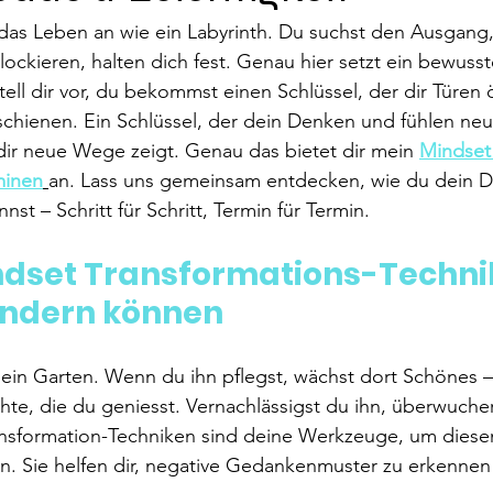
das Leben an wie ein Labyrinth. Du suchst den Ausgang,
ockieren, halten dich fest. Genau hier setzt ein bewuss
ell dir vor, du bekommst einen Schlüssel, der dir Türen ö
schienen. Ein Schlüssel, der dein Denken und fühlen neu
dir neue Wege zeigt. Genau das bietet dir mein 
Mindset
minen
an. Lass uns gemeinsam entdecken, wie du dein 
nst – Schritt für Schritt, Termin für Termin.
set Transformations-Technik
ändern können
 ein Garten. Wenn du ihn pflegst, wächst dort Schönes –
te, die du geniesst. Vernachlässigst du ihn, überwuche
nsformation-Techniken sind deine Werkzeuge, um diese
n. Sie helfen dir, negative Gedankenmuster zu erkennen