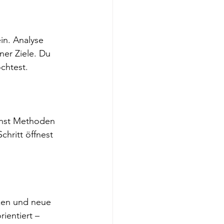
n. Analyse 
ner Ziele. Du 
chtest. 
rnst Methoden 
chritt öffnest 
ken und neue 
ientiert – 