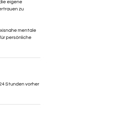
 die eigene
ertrauen zu
raxisnahe mentale
ür persönliche
 24 Stunden vorher