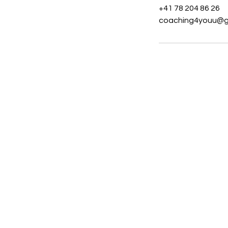
+41 78 204 86 26
coaching4youu@g