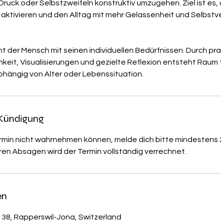
 Druck oder Selbstzweifeln konstruktiv umzugehen. Ziel ist es,
aktivieren und den Alltag mit mehr Gelassenheit und Selbstv
ht der Mensch mit seinen individuellen Bedürfnissen. Durch p
eit, Visualisierungen und gezielte Reflexion entsteht Raum f
bhängig von Alter oder Lebenssituation.
Kündigung
ermin nicht wahrnehmen können, melde dich bitte mindestens
geren Absagen wird der Termin vollständig verrechnet.
en
38, Rapperswil-Jona, Switzerland