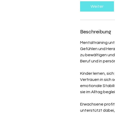
i
Weiter
n
.
Beschreibung
Mentaltraining un
Gefühlen und Herau
zu bewältigen und d
Beruf und in pers
Kinder lernen, si
Vertrauen in sich 
emotionale Stabili
sie im Alltag begl
Erwachsene profiti
unterstützt dabei