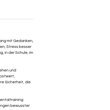
gang mit Gedanken,
uen, Stress besser
g, in der Schule, im
gehen und
lbstwert,
e Sicherheit, die
entaltraining
dungen bewusster