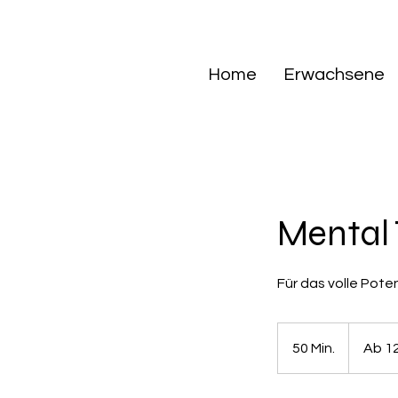
Home
Erwachsene
Mental 
Für das volle Poten
Ab
120
50 Min.
5
Ab 1
Schweizer
Franken
0
M