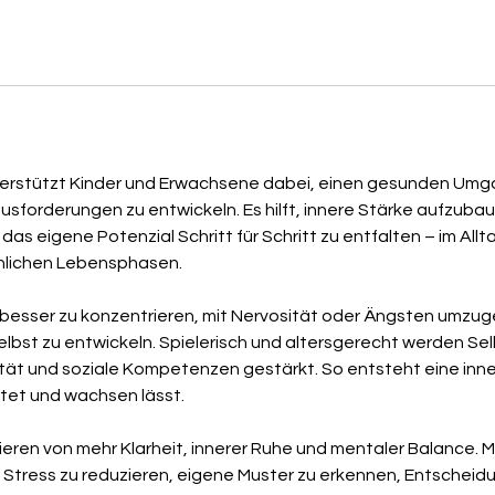
terstützt Kinder und Erwachsene dabei, einen gesunden Um
sforderungen zu entwickeln. Es hilft, innere Stärke aufzuba
as eigene Potenzial Schritt für Schritt zu entfalten – im Allta
önlichen Lebensphasen.
ch besser zu konzentrieren, mit Nervosität oder Ängsten umzu
selbst zu entwickeln. Spielerisch und altersgerecht werden Se
tät und soziale Kompetenzen gestärkt. So entsteht eine inner
eitet und wachsen lässt.
eren von mehr Klarheit, innerer Ruhe und mentaler Balance. M
, Stress zu reduzieren, eigene Muster zu erkennen, Entschei