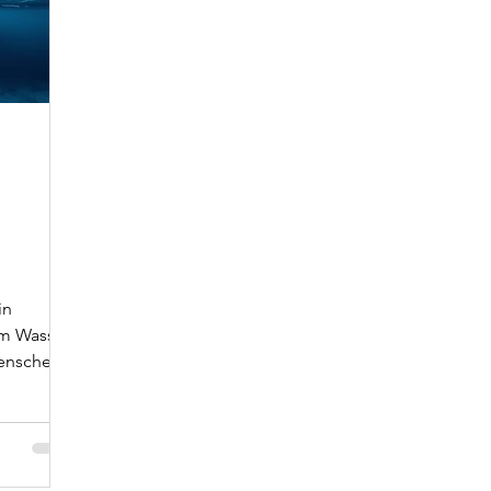
in
em Wasser
Menschen
 Gefühl,
n. Sie
n und
r Teil