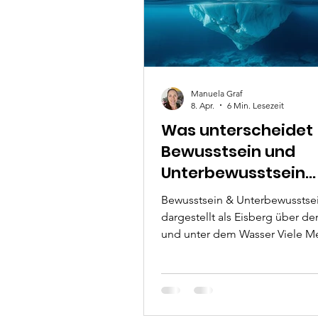
Manuela Graf
8. Apr.
6 Min. Lesezeit
Was unterscheidet
Bewusstsein und
Unterbewusstsein
wirklich?
Bewusstsein & Unterbewusstse
dargestellt als Eisberg über d
und unter dem Wasser Viele 
treffen Entscheidungen in dem
sie würden rein rational handel
denken nach, wägen ab, plane
analysieren. Das ist ein wichtige