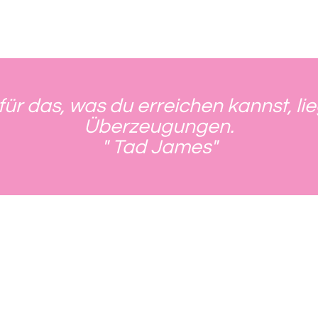
tzdem
eder
 Logik
motional,
s
r
für das, was du erreichen kannst, li
Überzeugungen.
" Tad James"