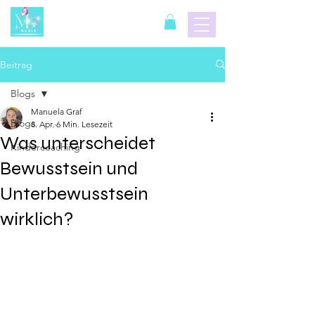
Beitrag
Blogs
Manuela Graf
Blogs
8. Apr.
6 Min. Lesezeit
Was unterscheidet
Kindercoaching
Bewusstsein und
Unterbewusstsein
wirklich?