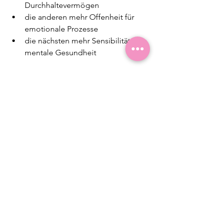
Durchhaltevermögen
die anderen mehr Offenheit für 
emotionale Prozesse
die nächsten mehr Sensibilität für 
mentale Gesundheit
Keine Generation ist „besser“ als die 
andere. Aber jede wurde unter 
anderen Bedingungen geprägt. Genau 
deshalb ist es so wichtig, Menschen 
nicht nur nach ihrem Verhalten zu 
beurteilen, sondern ihren inneren 
Hintergrund mitzudenken.
Wer generationenübergreifend 
versteht, wie bewusste und unbewusste 
Prozesse wirken, schafft mehr 
Verständnis statt vorschneller 
Bewertung.