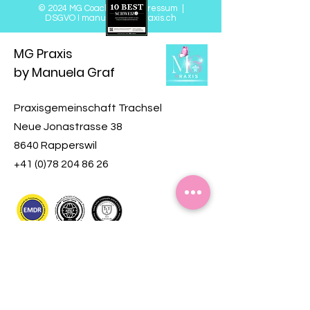
© 2024 MG Coaching
|
Impressum
|
DSGVO
I
manuela@mgpraxis.ch
MG Praxis
by Manuela Graf
Praxisgemeinschaft Trachsel
Neue Jonastrasse 38
8640 Rapperswil
+41 (0)78 204 86 26
Mein Engagement für Kinder