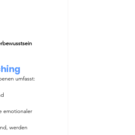
erbewusstsein 
ching
Ebenen umfasst: 
nd 
e emotionaler 
ind, werden 