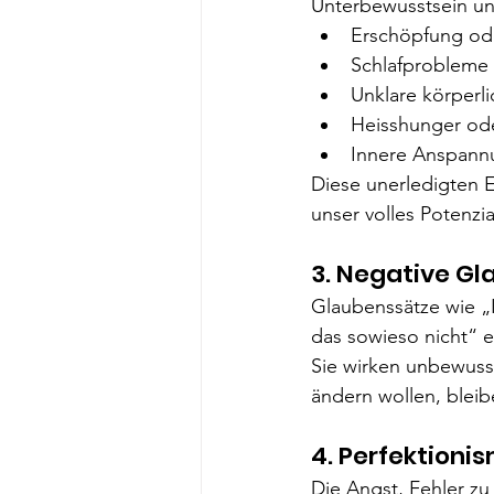
Unterbewusstsein un
Erschöpfung ode
Schlafprobleme
Unklare körperl
Heisshunger od
Innere Anspannu
Diese unerledigten 
unser volles Potenzia
3. Negative G
Glaubenssätze wie „I
das sowieso nicht“ e
Sie wirken unbewuss
ändern wollen, bleibe
4. Perfektioni
Die Angst, Fehler zu