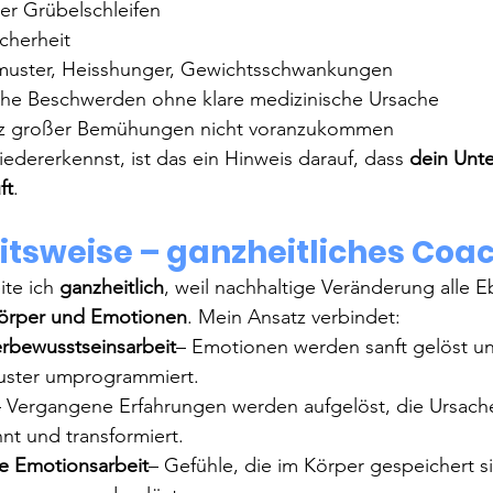
er Grübelschleifen
cherheit
muster, Heisshunger, Gewichtsschwankungen
iche Beschwerden ohne klare medizinische Ursache
otz großer Bemühungen nicht voranzukommen
edererkennst, ist das ein Hinweis darauf, dass 
dein Unt
ft
.
itsweise – ganzheitliches Coa
ite ich 
ganzheitlich
, weil nachhaltige Veränderung alle 
Körper und Emotionen
. Mein Ansatz verbindet:
rbewusstseinsarbeit
– Emotionen werden sanft gelöst u
uster umprogrammiert.
– Vergangene Erfahrungen werden aufgelöst, die Ursach
nt und transformiert.
te Emotionsarbeit
– Gefühle, die im Körper gespeichert s