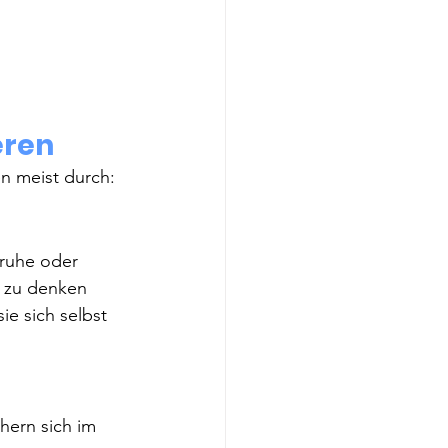
eren
n meist durch:
nruhe oder 
r zu denken 
e sich selbst 
hern sich im 