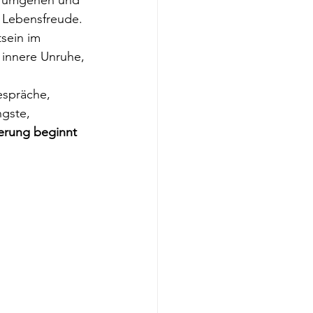
d Lebensfreude. 
sein im 
 innere Unruhe, 
espräche, 
ngste, 
erung beginnt 