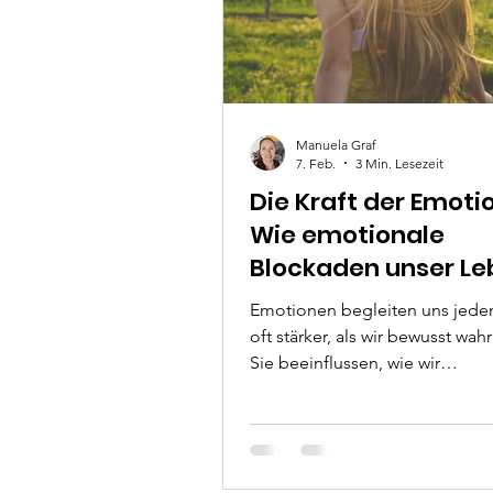
Manuela Graf
7. Feb.
3 Min. Lesezeit
Die Kraft der Emoti
Wie emotionale
Blockaden unser L
steuern
Emotionen begleiten uns jede
oft stärker, als wir bewusst wa
Sie beeinflussen, wie wir
Entscheidungen treffen, wie wi
anderen Menschen umgehen u
wir uns körperlich fühlen. Sie
unsere Entscheidungen, Energi