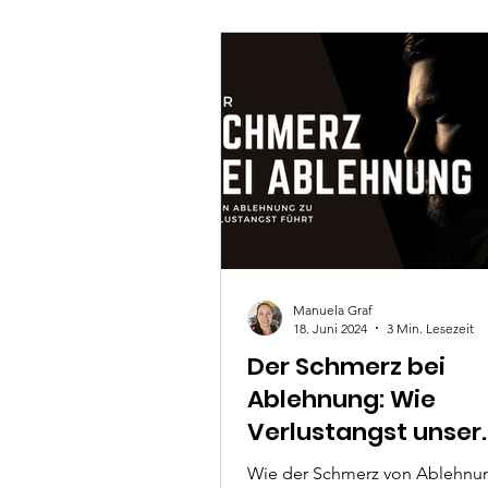
Beziehungen und sogar den Kö
meinem ganzheitlichen Coachi
Hypnose, Timeline- und Körper
werden alte Muster sanft gelöst
mehr innere Ruhe, Klarheit,
Selbstvertrauen und Lebensfre
Manuela Graf
18. Juni 2024
3 Min. Lesezeit
Der Schmerz bei
Ablehnung: Wie
Verlustangst unser
Verhalten beeinflus
Wie der Schmerz von Ablehnu