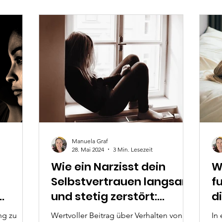
rper. In
ng mit
arbeit
. Erlebe
ude.
Manuela Graf
28. Mai 2024
3 Min. Lesezeit
Wie ein Narzisst dein
W
Selbstvertrauen langsam
f
und stetig zerstört:
d
st
Gaslighting,
ng zu
Wertvoller Beitrag über Verhalten von
In