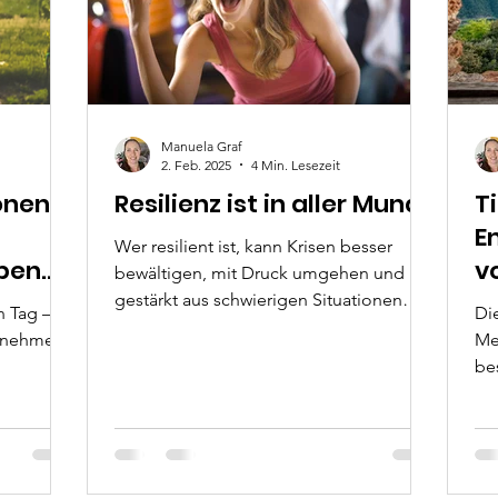
Manuela Graf
2. Feb. 2025
4 Min. Lesezeit
onen –
Resilienz ist in aller Munde
T
E
Wer resilient ist, kann Krisen besser
eben
v
bewältigen, mit Druck umgehen und
gestärkt aus schwierigen Situationen
n Tag –
Die
hervorgehen.
hrnehmen.
Me
be
r mit
Er
nd wie
 bestimmen
e,