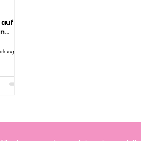
 auf
en
irkung