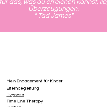
für das, was du erreichen kannst, li
Überzeugungen.
" Tad James"
Mein Engagement für Kinder
Elternbegleitung
Hypnose
Time Line Therapy