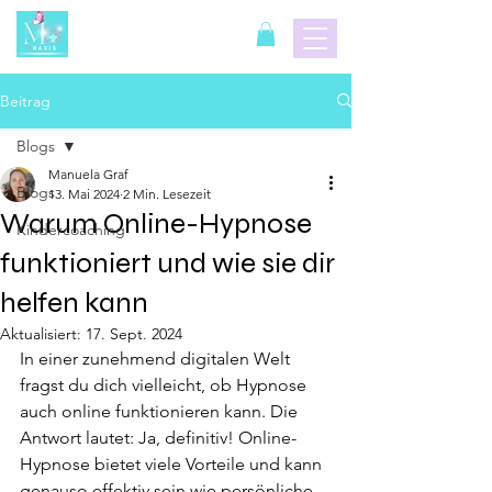
Beitrag
Blogs
Manuela Graf
Blogs
13. Mai 2024
2 Min. Lesezeit
Warum Online-Hypnose
Kindercoaching
funktioniert und wie sie dir
helfen kann
Aktualisiert:
17. Sept. 2024
In einer zunehmend digitalen Welt 
fragst du dich vielleicht, ob Hypnose 
auch online funktionieren kann. Die 
Antwort lautet: Ja, definitiv! Online-
Hypnose bietet viele Vorteile und kann 
genauso effektiv sein wie persönliche 